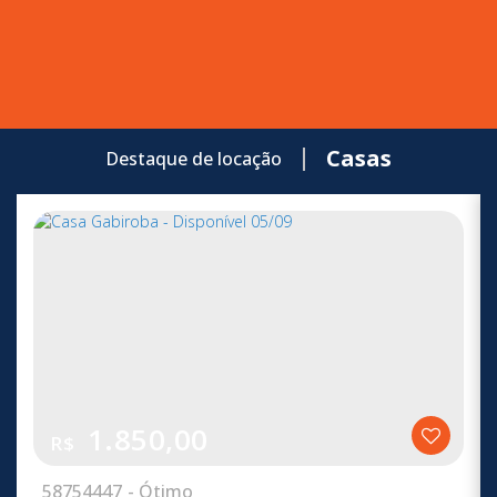
Casas
Destaque de locação
1.850,00
R$
58
754447