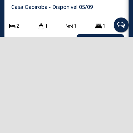
Casa Gabiroba - Disponível 05/09
2
1
1
1
Novidades
04
Melhores Apartamentos Melhores
Apartamentos Na Praia
Abr
no litoral de Santa Catarina, está prestes a receber uma
emocionante adição à sua paisagem costeira: um novo pier
turístico.
LEIA MAIS