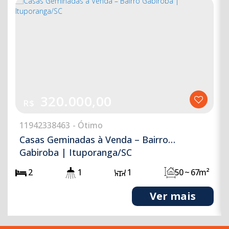
320.000,00
R$
1194
2338463
Casas Geminadas à Venda – Bairro
Gabiroba | Ituporanga/SC
2
1
1
50 ~ 67m²