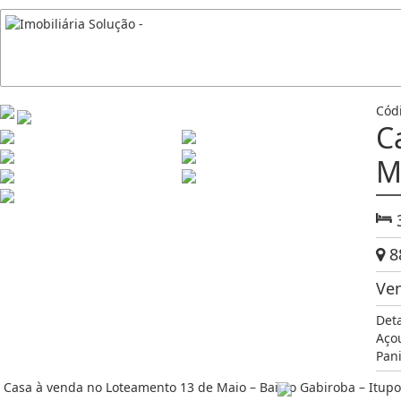
Cód
C
M
88
Ve
Det
Aço
Pani
Casa à venda no Loteamento 13 de Maio – Bairro Gabiroba – Itup