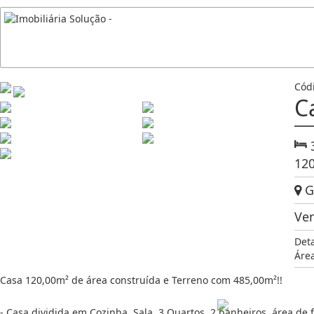
Cód
C
12
Gr
Ve
Det
Área
Casa 120,00m² de área construída e Terreno com 485,00m²!!
- Casa dividida em Cozinha, Sala, 3 Quartos, 2 banheiros, área de 