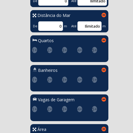
De
Até
Distância do Mar
De
m
Até
m
Quartos
1+
2+
3+
4+
5+
Banheiros
1+
2+
3+
4+
5+
Vagas de Garagem
1+
2+
3+
4+
5+
Área