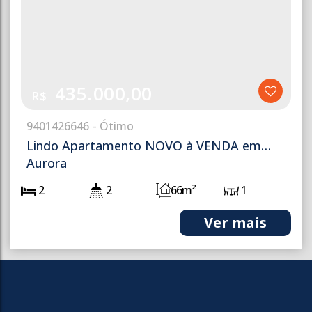
435.000,00
R$
940
1426646
Lindo Apartamento NOVO à VENDA em
Aurora
2
2
66m²
1
1
1