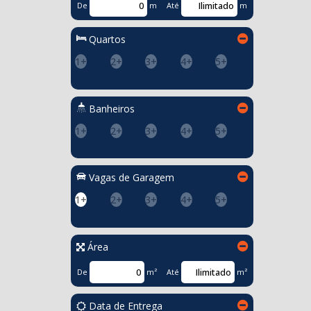
De
m
Até
m
Quartos
1+
2+
3+
4+
5+
Banheiros
1+
2+
3+
4+
5+
Vagas de Garagem
1+
2+
3+
4+
5+
Área
De
m²
Até
m²
Data de Entrega