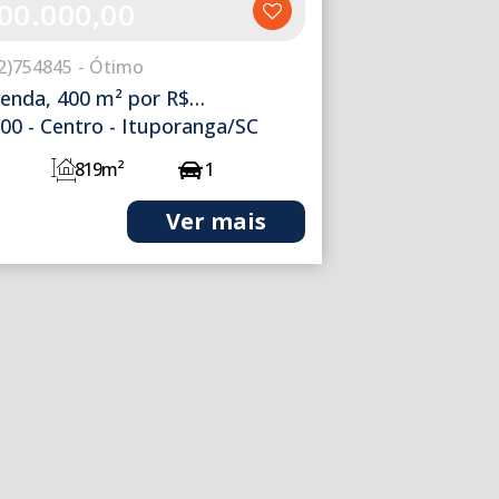
00.000,00
2)
754845
venda, 400 m² por R$
,00 - Centro - Ituporanga/SC
819m²
1