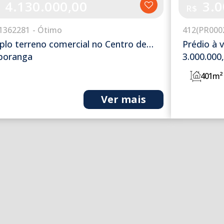
4.130.000,00
3.0
R$
1362281
412
(PR000
lo terreno comercial no Centro de
Prédio à 
poranga
3.000.000
401m²