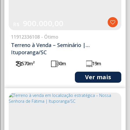
900.000,00
R$
1191
2336108
Terreno à Venda – Seminário |
Ituporanga/SC
570m²
30m
19m