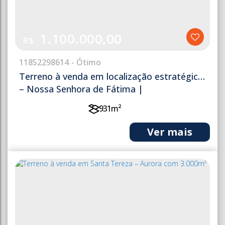
1.100.000,00
R$
1185
2298614
Terreno à venda em localização estratégica
– Nossa Senhora de Fátima |
Ituporanga/SC
931m²