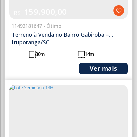
159.900,00
R$
1149
2181647
Terreno à Venda no Bairro Gabiroba –
Ituporanga/SC
30m
14m