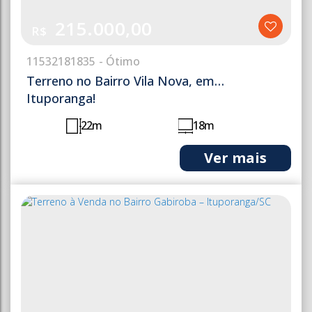
215.000,00
R$
1153
2181835
Terreno no Bairro Vila Nova, em
Ituporanga!
22m
18m