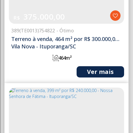
375.000,00
R$
389
(TE0013)
754822
Terreno à venda, 464 m² por R$ 300.000,00 -
Vila Nova - Ituporanga/SC
464m²