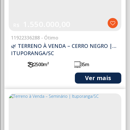
1.550.000,00
R$
1192
2336288
🌿 TERRENO À VENDA – CERRO NEGRO |
ITUPORANGA/SC
2500m²
35m