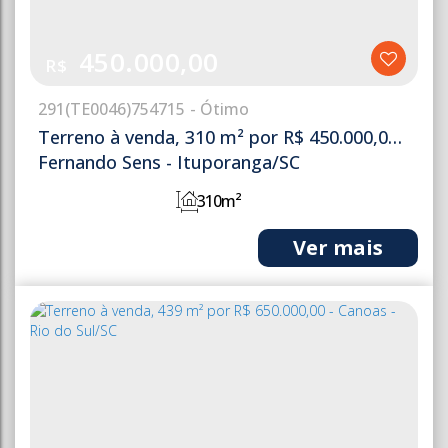
450.000,00
R$
291
(TE0046)
754715
Terreno à venda, 310 m² por R$ 450.000,00 -
Fernando Sens - Ituporanga/SC
310m²