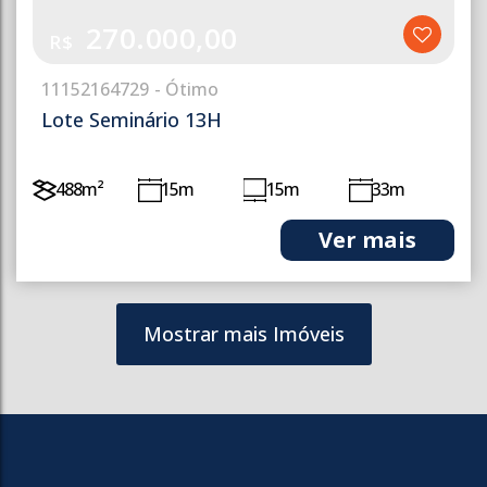
270.000,00
R$
1115
2164729
Lote Seminário 13H
488m²
15m
15m
33m
33m
Mostrar mais Imóveis