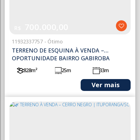
700.000,00
R$
1193
2337757
TERRENO DE ESQUINA À VENDA –
OPORTUNIDADE BAIRRO GABIROBA
828m²
25m
33m