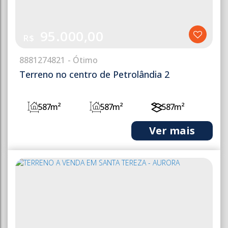
95.000,00
R$
888
1274821
Terreno no centro de Petrolândia 2
587m²
587m²
587m²