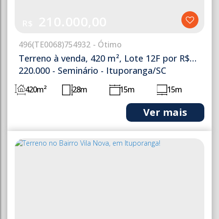
210.000,00
R$
496
(TE0068)
754932
Terreno à venda, 420 m², Lote 12F por R$
220.000 - Seminário - Ituporanga/SC
420m²
28m
15m
15m