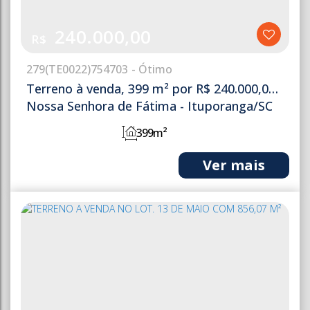
240.000,00
R$
279
(TE0022)
754703
Terreno à venda, 399 m² por R$ 240.000,00 -
Nossa Senhora de Fátima - Ituporanga/SC
399m²