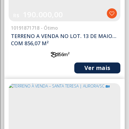
190.000,00
R$
1019
1871718
TERRENO A VENDA NO LOT. 13 DE MAIO
COM 856,07 M²
856m²