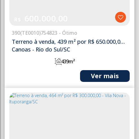
600.000,00
R$
390
(TE0010)
754823
Terreno à venda, 439 m² por R$ 650.000,00 -
Canoas - Rio do Sul/SC
439m²