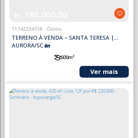
180.000,00
R$
1174
2234738
TERRENO À VENDA – SANTA TERESA |
AURORA/SC 🏡
600m²