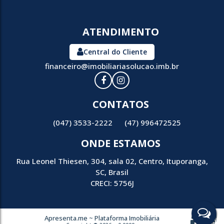
ATENDIMENTO
Central do Cliente
financeiro@imobiliariasolucao.imb.br
CONTATOS
(047) 3533-2222
(47) 996472525
ONDE ESTAMOS
Rua Leonel Thiesen
,
304
,
sala 02
,
Centro
,
Ituporanga
,
SC
,
Brasil
CRECI: 5756J
Apresenta.me ~ Plataforma Imobiliária