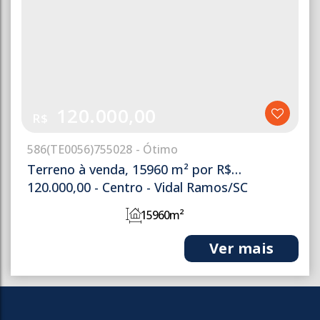
120.000,00
R$
586
(TE0056)
755028
Terreno à venda, 15960 m² por R$
120.000,00 - Centro - Vidal Ramos/SC
15960m²