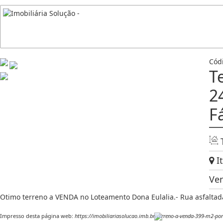
Cód
T
2
F
It
Ve
Otimo terreno a VENDA no Loteamento Dona Eulalia.- Rua asfaltada
Impresso desta página web:
https://imobiliariasolucao.imb.br/terreno-a-venda-399-m2-po