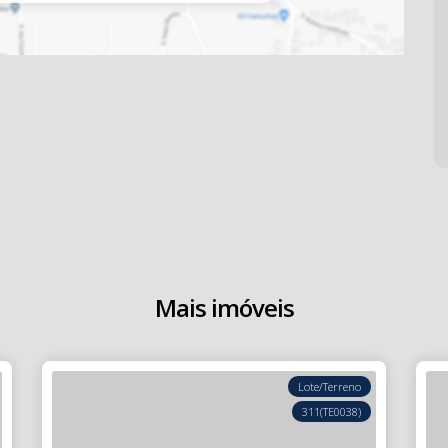
Mais imóveis
Lote/Terreno
311
(TE0038)