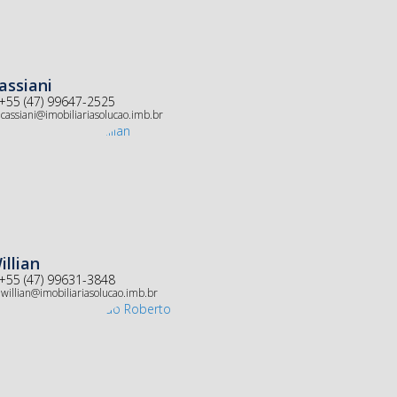
assiani
+55 (47) 99647-2525
cassiani@imobiliariasolucao.imb.br
illian
+55 (47) 99631-3848
willian@imobiliariasolucao.imb.br