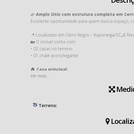
🌿
Amplo Sítio com estrutura completa em Cerr
Excelente oportunidade para quem busca espaço, co
📍 Localizado em Cerro Negro – Ituporanga/SC📐 Área
🏡 O imóvel conta com:
• 02 casas no terreno
• 01 chalé aconchegante
🏠
Casa principal:
Ver mais...
• 01 suíte master com closet e banheira 🛁
• 01 suíte adicional
Medi
• Amplo salão de festas 🎉
• Ambientes com móveis sob medida
• Piscina externa para momentos de lazer ☀️
Terreno:
🌿 Área externa:
Localiz
• 01 lagoa natural 🐟
• Rancho para animais 🐎