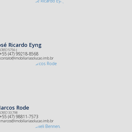
osé Ricardo Eyng
CRECI
5756-J
+55 (47) 99218-8568
contato@imobiliariasolucao.imb.br
arcos Rode
CRECI
33.798
+55 (47) 98811-7573
marcos@imobiliariasolucao.imb.br