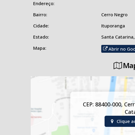
Endereço:
• Amplo espaço aproveitável, ideal para lazer ou ativi
💰 Uma excelente opção para moradia, lazer ou inves
Bairro:
Cerro Negro
Cidade:
Ituporanga
Estado:
Santa Catarina,
Mapa:
Abrir no Go
Map
CEP: 88400-000
,
Cer
Cat
Clique a