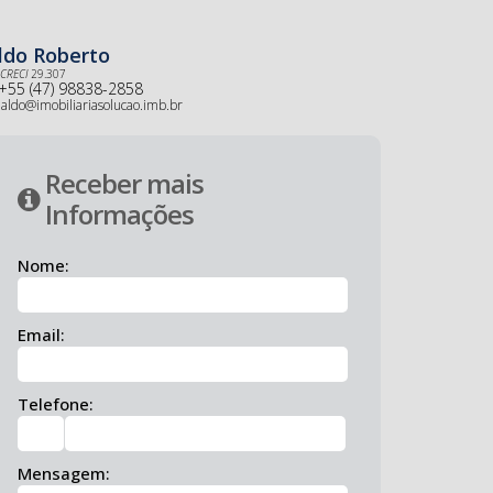
ldo Roberto
CRECI
29.307
+55 (47) 98838-2858
aldo@imobiliariasolucao.imb.br
Receber mais
Informações
Nome:
Email:
Telefone:
Mensagem: