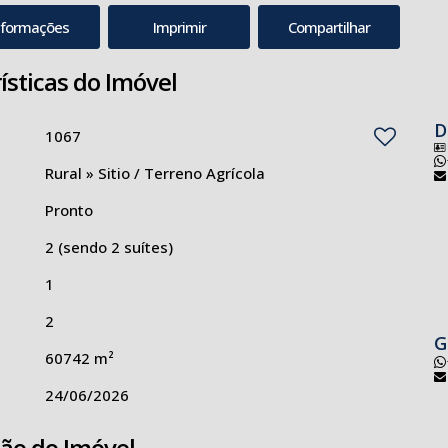
nformações
Imprimir
Compartilhar
ísticas do Imóvel
D
1067
Rural
»
Sitio / Terreno Agrícola
Pronto
2 (sendo 2 suítes)
1
2
G
60742 m²
24/06/2026
ção do Imóvel