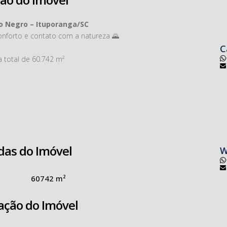
o Negro – Ituporanga/SC
nforto e contato com a natureza 🌄
C
 total de 60.742 m²
das do Imóvel
W
60742 m²
ação do Imóvel