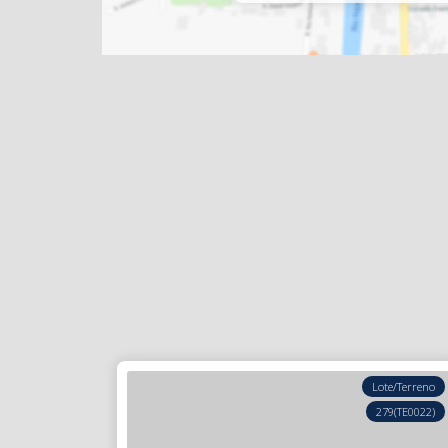
Lote/Terreno
279
(TE0022)