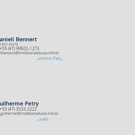
anieli Bennert
CRECI
43.818
+55 (47) 99922-1273
financeiro@imobiliariasolucao.imb.br
uilherme Petry
+55 (47) 3533-2222
guilherme@imobiliarisolucao.imb.br