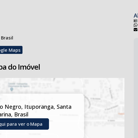
dade rural
timento em turismo rural!
A
 Brasil
ogle Maps
a do Imóvel
ro Negro
,
Ituporanga
,
Santa
arina
,
Brasil
qui para ver o
Mapa