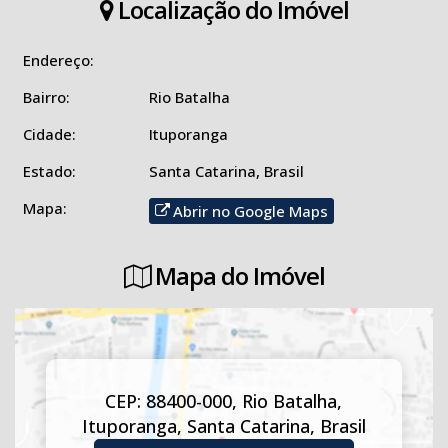
Localização do Imóvel
Um lugar único, cercado por belas paisagens, ideal para quem
sonha em viver momentos especiais longe da correria da
Endereço:
cidade.
Bairro:
Rio Batalha
📞 Entre em contato com a Imobiliária Solução e agende sua
Cidade:
Ituporanga
visita!
Estado:
Santa Catarina, Brasil
Mapa:
Abrir no Google Maps
Mapa do Imóvel
CEP: 88400-000
,
Rio Batalha
,
Ituporanga
,
Santa Catarina
,
Brasil