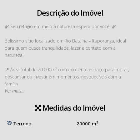
Descrição do Imóvel
🌿 Seu refúgio em meio à natureza espera por você! 🌿
Belíssimo sítio localizado em Rio Batalha – Ituporanga, ideal
para quem busca tranquilidade, lazer e contato com a
natureza!
📍 Área total de 20.000m² com excelente espaço para morar,
descansar ou investir em momentos inesquecíveis com a
família.
Ver mais...
O imóvel conta com:
🏡 Casa ampla com 285m² de área construída
Medidas do Imóvel
🎉 Área de festas perfeita para confraternizações
🎯 Salão de jogos para diversão e entretenimento
Terreno:
20000 m²
🐟 02 lagoas que tornam o ambiente ainda mais encantador
🌳 Muito espaço, natureza, privacidade e qualidade de vida!