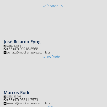
José Ricardo Eyng
CRECI
5756-J
+55 (47) 99218-8568
contato@imobiliariasolucao.imb.br
Marcos Rode
CRECI
33.798
+55 (47) 98811-7573
marcos@imobiliariasolucao.imb.br