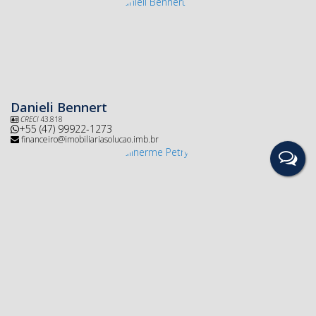
Danieli Bennert
CRECI
43.818
+55 (47) 99922-1273
financeiro@imobiliariasolucao.imb.br
Guilherme Petry
+55 (47) 3533-2222
guilherme@imobiliarisolucao.imb.br