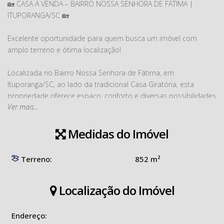
🏡 CASA À VENDA – BAIRRO NOSSA SENHORA DE FÁTIMA |
ITUPORANGA/SC 🏡
Excelente oportunidade para quem busca um imóvel com
amplo terreno e ótima localização!
Localizada no Bairro Nossa Senhora de Fátima, em
Ituporanga/SC, ao lado da tradicional Casa Giratória, esta
propriedade oferece espaço, conforto e diversas possibilidades
Ver mais...
de uso.
✨ Casa Principal:
Medidas do Imóvel
🛏️ 03 quartos
🛁 01 banheiro social
Terreno:
852 m²
🛋️ Sala de estar
🍽️ Cozinha
Localização do Imóvel
✨ Sobrado nos Fundos – 83,84m²:
🎉 Área de festas
Endereço:
🚗 Garagem