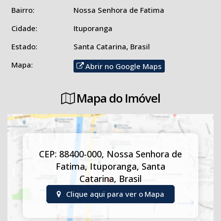
🍽️ Cozinha
Bairro:
Nossa Senhora de Fatima
🛏️ 01 quarto
Cidade:
Ituporanga
🌳 Terreno com 852,00m², proporcionando amplo espaço para
Estado:
Santa Catarina, Brasil
lazer, jardinagem, ampliação ou futuros investimentos.
Mapa:
Abrir no Google Maps
📍 Localização privilegiada, próxima a comércios, escolas e com
fácil acesso ao centro da cidade.
Mapa do Imóvel
Uma excelente opção para quem deseja morar com conforto
ou investir em um imóvel com grande potencial!
📞 Entre em contato com a Imobiliária Solução e agende sua
CEP: 88400-000
,
Nossa Senhora de
visita!
Fatima
,
Ituporanga
,
Santa
Catarina
,
Brasil
Clique aqui para ver o
Mapa