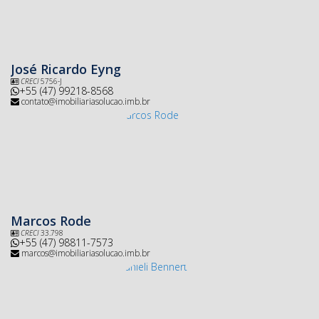
José Ricardo Eyng
CRECI
5756-J
+55 (47) 99218-8568
contato@imobiliariasolucao.imb.br
Marcos Rode
CRECI
33.798
+55 (47) 98811-7573
marcos@imobiliariasolucao.imb.br