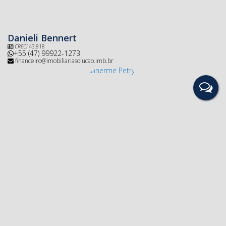
Danieli Bennert
CRECI
43.818
+55 (47) 99922-1273
financeiro@imobiliariasolucao.imb.br
Guilherme Petry
+55 (47) 3533-2222
guilherme@imobiliarisolucao.imb.br