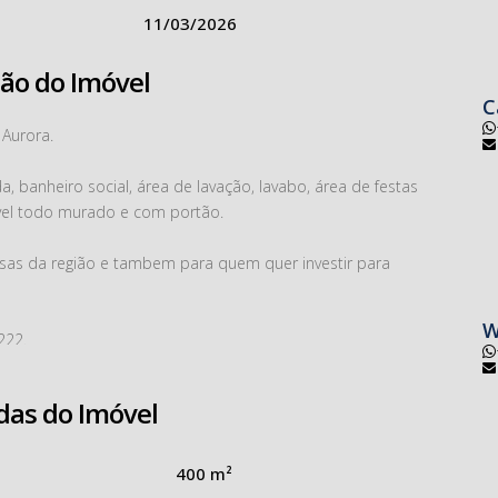
11/03/2026
ção do Imóvel
C
Aurora.
banheiro social, área de lavação, lavabo, área de festas
óvel todo murado e com portão.
as da região e tambem para quem quer investir para
W
222.
ização.
das do Imóvel
400 m²