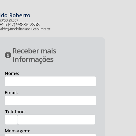
ldo Roberto
CRECI
29.307
+55 (47) 98838-2858
aldo@imobiliariasolucao.imb.br
Receber mais
Informações
Nome:
Email:
Telefone:
Mensagem: