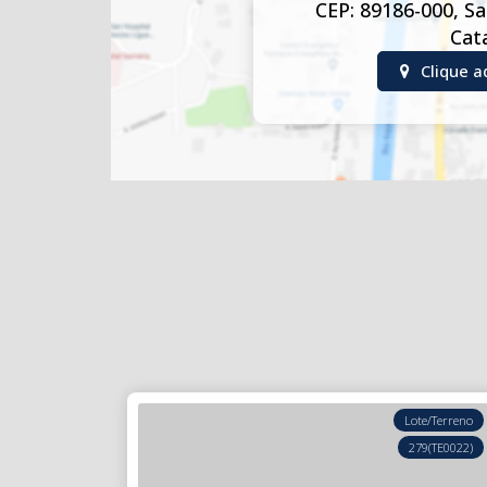
CEP: 89186-000
,
Sa
Cat
Clique a
Lote/Terreno
279
(TE0022)