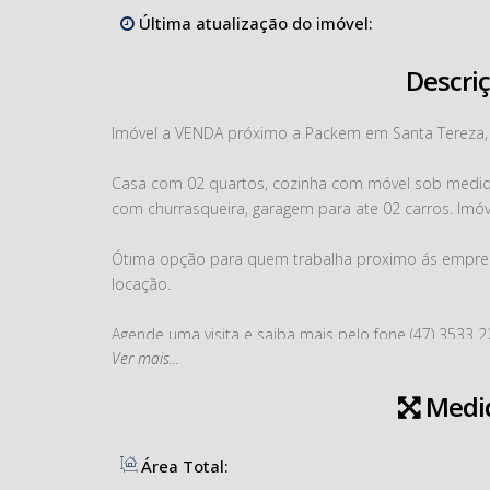
Última atualização do imóvel:
Descri
Imóvel a VENDA próximo a Packem em Santa Tereza, 
Casa com 02 quartos, cozinha com móvel sob medida, 
com churrasqueira, garagem para ate 02 carros. Im
Ótima opção para quem trabalha proximo ás empres
locação.
Agende uma visita e saiba mais pelo fone (47) 3533 2
Ver mais...
Imobiliária Solução, nosso compromisso é a sua real
Medi
CRECI 5756J
Área Total: