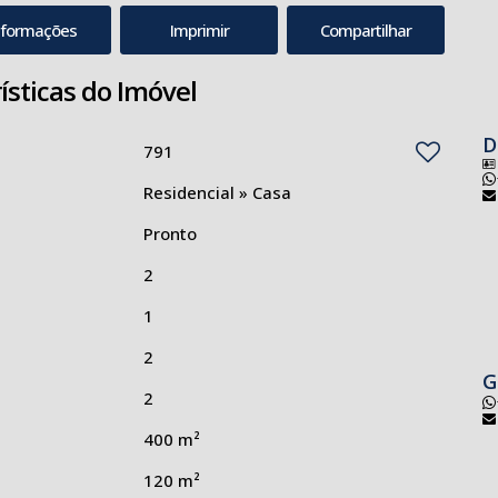
nformações
Imprimir
Compartilhar
ísticas do Imóvel
D
791
Residencial
»
Casa
Pronto
2
1
2
G
2
400 m²
120 m²