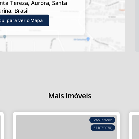
nta Tereza
,
Aurora
,
Santa
arina
,
Brasil
qui para ver o
Mapa
Mais imóveis
Lote/Terreno
311
(TE0038)