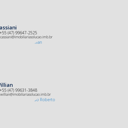
assiani
+55 (47) 99647-2525
cassiani@imobiliariasolucao.imb.br
illian
+55 (47) 99631-3848
willian@imobiliariasolucao.imb.br