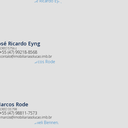
osé Ricardo Eyng
CRECI
5756-J
+55 (47) 99218-8568
contato@imobiliariasolucao.imb.br
arcos Rode
CRECI
33.798
+55 (47) 98811-7573
marcos@imobiliariasolucao.imb.br