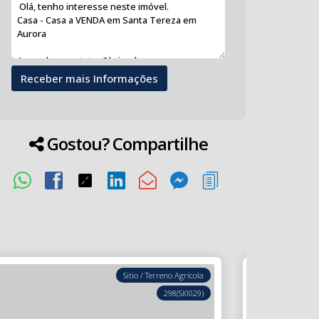
Gostou? Compartilhe
Sitio / Terreno Agrícola
298
(SI0029)