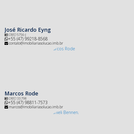
José Ricardo Eyng
CRECI
5756-J
+55 (47) 99218-8568
contato@imobiliariasolucao.imb.br
Marcos Rode
CRECI
33.798
+55 (47) 98811-7573
marcos@imobiliariasolucao.imb.br