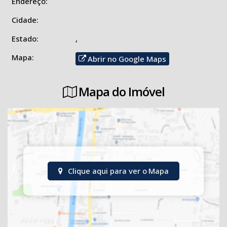
PARTE SUPERIOR
Endereço:
3 QUARTOS
Cidade:
BANHEIRO SOCIAL
SALA DE ESTAR
Estado:
,
Mapa:
Abrir no Google Maps
Mapa do Imóvel
Clique aqui para ver o
Mapa