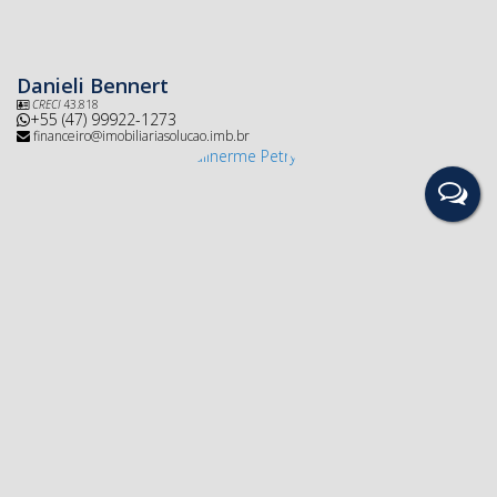
Danieli Bennert
CRECI
43.818
+55 (47) 99922-1273
financeiro@imobiliariasolucao.imb.br
Guilherme Petry
+55 (47) 3533-2222
guilherme@imobiliarisolucao.imb.br