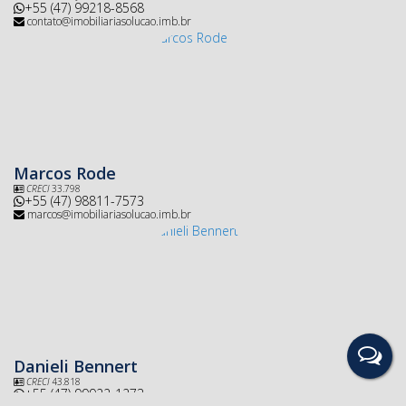
+55 (47) 99218-8568
contato@imobiliariasolucao.imb.br
Marcos Rode
CRECI
33.798
+55 (47) 98811-7573
marcos@imobiliariasolucao.imb.br
Danieli Bennert
CRECI
43.818
+55 (47) 99922-1273