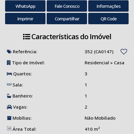
WhatsApp
Fale Conosco
Informações
Imprimir
Compartilhar
QR Code
Características do Imóvel
Referência:
352
(CA0147)
Tipo de Imóvel:
Residencial
»
Casa
Quartos:
3
Sala:
1
Banheiro:
1
Vagas:
2
Mobílias:
Não Mobiliado
Área Total:
410 m²