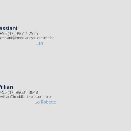
assiani
+55 (47) 99647-2525
cassiani@imobiliariasolucao.imb.br
illian
+55 (47) 99631-3848
willian@imobiliariasolucao.imb.br