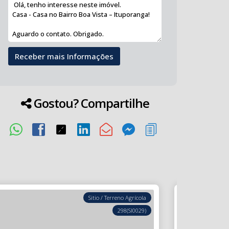
Gostou? Compartilhe
Sitio / Terreno Agrícola
298
(SI0029)