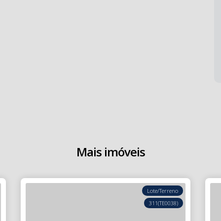
Mais imóveis
Lote/Terreno
311
(TE0038)