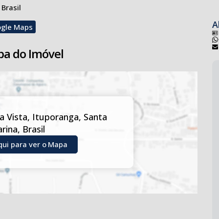
de sua visita!
 Brasil
A
ogle Maps
a do Imóvel
a Vista
,
Ituporanga
,
Santa
arina
,
Brasil
qui para ver o
Mapa