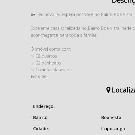
🏡 Seu novo lar espera por você no Bairro Boa Vista 
Excelente casa localizada no Bairro Boa Vista, perf
aconchegante para toda a família!
O imóvel conta com:
✨ 02 quartos
✨ 02 banheiros
✨ Cozinha planejada
Ver mais...
✨ Sala planejada
✨ Quarto planejado
Localiz
✨ Área de festas nova, ideal para reunir amigos e fam
✨ Lavação
✨ Garagem coberta para 03 carros
Endereço:
Bairro:
Boa Vista
Uma casa com ótimo aproveitamento dos espaços, 
conforto no seu dia a dia. Não perca essa oportunid
Cidade:
Ituporanga