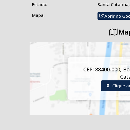
📞 Entre em contato com a Imobiliária Solução e agen
Estado:
Santa Catarina,
Mapa:
Abrir no Go
Map
CEP: 88400-000
,
Bo
Cat
Clique a