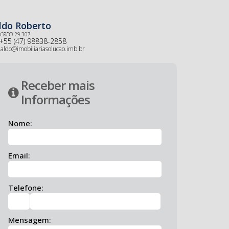
ldo Roberto
CRECI
29.307
+55 (47) 98838-2858
aldo@imobiliariasolucao.imb.br
Receber mais
Informações
Nome:
Email:
Telefone:
Mensagem: