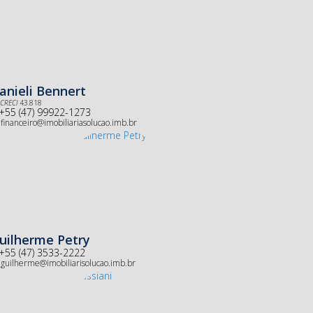
anieli Bennert
CRECI
43.818
+55 (47) 99922-1273
financeiro@imobiliariasolucao.imb.br
uilherme Petry
+55 (47) 3533-2222
guilherme@imobiliarisolucao.imb.br