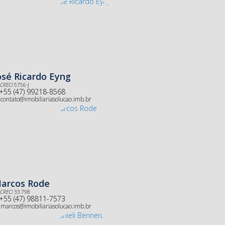
osé Ricardo Eyng
CRECI
5756-J
+55 (47) 99218-8568
contato@imobiliariasolucao.imb.br
arcos Rode
CRECI
33.798
+55 (47) 98811-7573
marcos@imobiliariasolucao.imb.br