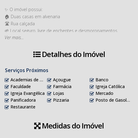
✨ O imóvel possui:
🏠 Duas casas em alvenaria
🛣️ Rua calçada
🌱 Local seguro, livre de enchentes e desmoronamentos
Ver mais...
😀Um espaço ideal para morar, investir ou construir!
📞 Entre em contato com um dos corretores da Imobiliária
Detalhes do Imóvel
Solução e agende uma visita.
💰R$ à consultar.
Serviços Próximos
Academias de ginástica
Açougue
Banco
Faculdade
Farmácia
Igreja Católica
Igreja Evangélica
Lojas
Mercado
Panificadora
Pizzaria
Posto de Gasolina
Restaurante
Medidas do Imóvel