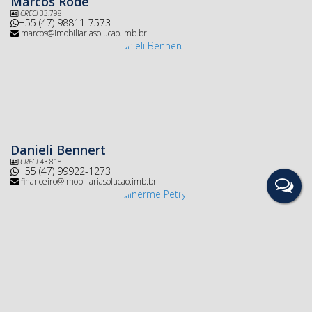
Marcos Rode
CRECI
33.798
+55 (47) 98811-7573
marcos@imobiliariasolucao.imb.br
Danieli Bennert
CRECI
43.818
+55 (47) 99922-1273
financeiro@imobiliariasolucao.imb.br
Guilherme Petry
+55 (47) 3533-2222