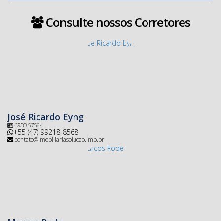
Consulte nossos Corretores
José Ricardo Eyng
CRECI
5756-J
+55 (47) 99218-8568
contato@imobiliariasolucao.imb.br