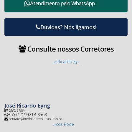
Atendimento pelo
WhatsApp
Dúvidas? Nós ligamos!
Consulte nossos Corretores
José Ricardo Eyng
CRECI
5756-J
+55 (47) 99218-8568
contato@imobiliariasolucao.imb.br