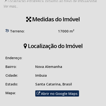
📍 Localização estratégica, próximo ao trevo de Imbuia/Vidal
Ver mais...
Ramos, com fácil acesso 🚗
🔄 Aceita trocas – excelente oportunidade para negociação!
Medidas do Imóvel
Perfeito para lazer, moradia ou investimento! 🌄✨
Terreno:
17000 m²
Localização do Imóvel
Endereço:
Bairro:
Nova Alemanha
Cidade:
Imbuia
Estado:
Santa Catarina, Brasil
Mapa:
Abrir no Google Maps