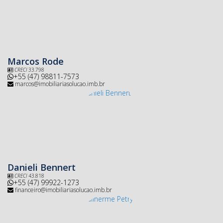
Marcos Rode
CRECI
33.798
+55 (47) 98811-7573
marcos@imobiliariasolucao.imb.br
Danieli Bennert
CRECI
43.818
+55 (47) 99922-1273
financeiro@imobiliariasolucao.imb.br