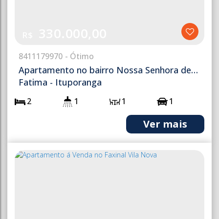
330.000,00
R$
841
1179970
Apartamento no bairro Nossa Senhora de
Fatima - Ituporanga
2
1
1
1