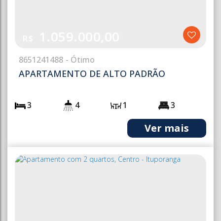
1.059.000,00
R$
865
1241488
APARTAMENTO DE ALTO PADRÃO
3
4
1
3
2
130m²