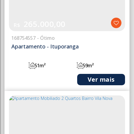
265.000,00
R$
168
754557
Apartamento - Ituporanga
51m²
59m²