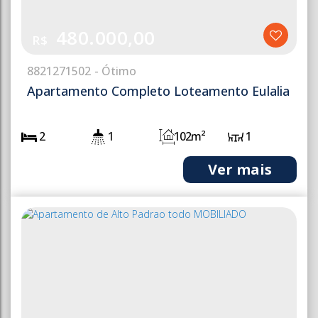
480.000,00
R$
882
1271502
Apartamento Completo Loteamento Eulalia
2
1
102m²
1
2