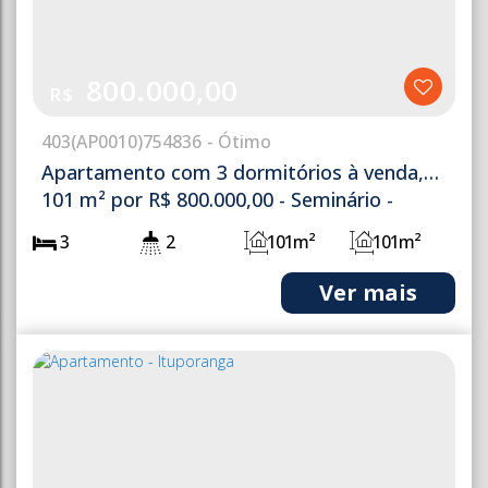
800.000,00
R$
403
(AP0010)
754836
Apartamento com 3 dormitórios à venda,
101 m² por R$ 800.000,00 - Seminário -
Ituporanga/SC
3
2
101m²
101m²