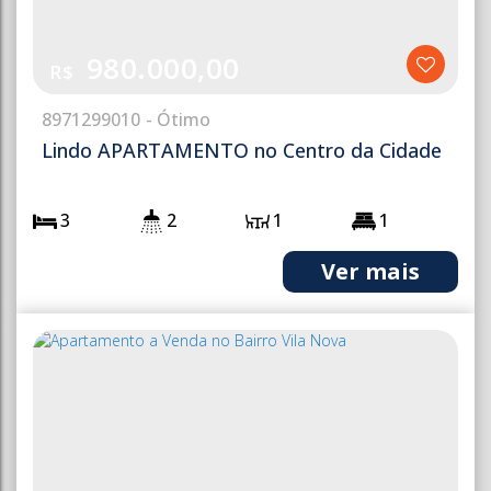
980.000,00
R$
897
1299010
Lindo APARTAMENTO no Centro da Cidade
3
2
1
1
1