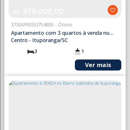
370.000,00
R$
373
(AP0035)
754805
Apartamento com 3 quartos à venda no
Centro - Ituporanga/SC
3
1