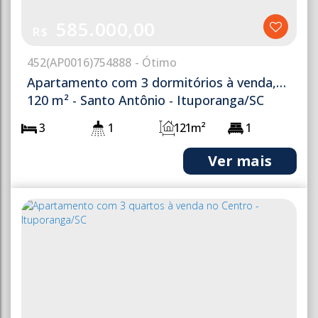
585.000,00
R$
452
(AP0016)
754888
Apartamento com 3 dormitórios à venda,
120 m² - Santo Antônio - Ituporanga/SC
3
1
121m²
1
121m²