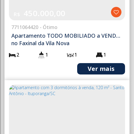
450.000,00
R$
771
1064420
Apartamento TODO MOBILIADO a VENDA
no Faxinal da Vila Nova
2
1
1
1
1