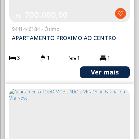
700.000,00
R$
944
1446184
APARTAMENTO PROXIMO AO CENTRO
3
1
1
1
2
103m²