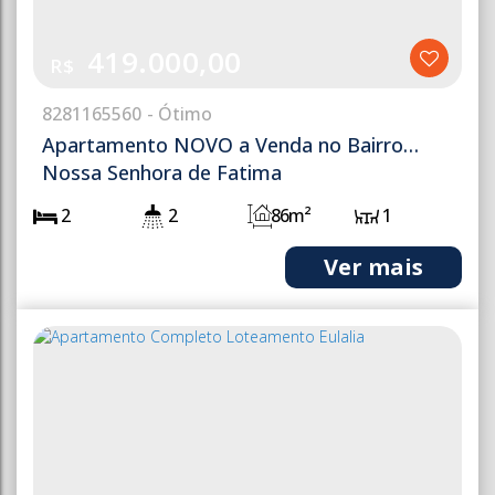
419.000,00
R$
828
1165560
Apartamento NOVO a Venda no Bairro
Nossa Senhora de Fatima
2
2
86m²
1
1
104m²
1