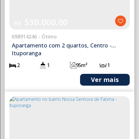
530.000,00
R$
698
914246
Apartamento com 2 quartos, Centro -
Ituporanga
2
1
95m²
1
1
1