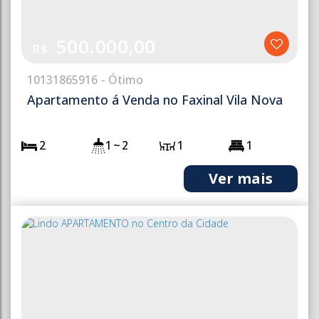
500.000,00
R$
1013
1865916
Apartamento á Venda no Faxinal Vila Nova
2
1 ~ 2
1
1
1