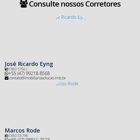
Consulte nossos Corretores
José Ricardo Eyng
CRECI
5756-J
+55 (47) 99218-8568
contato@imobiliariasolucao.imb.br
Marcos Rode
CRECI
33.798
+55 (47) 98811-7573