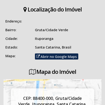
✨ Além disso, permanecem todos os móveis no imóvel,
Localização do Imóvel
agregando ainda mais praticidade para quem deseja se mudar
sem preocupações.
Endereço:
Uma oportunidade única para quem busca qualidade de vida,
Bairro:
Gruta/Cidade Verde
conforto e um imóvel pronto para morar!
Cidade:
Ituporanga
📲 Entre em contato com a Imobiliária Solução e agende sua
Estado:
Santa Catarina, Brasil
visita.
Mapa:
Abrir no Google Maps
Mapa do Imóvel
CEP: 88400-000
,
Gruta/Cidade
Verde
,
Ituporanga
,
Santa Catarina
,