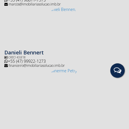
marcos@imobiliariasolucao.imb.br
Danieli Bennert
CRECI
43.818
+55 (47) 99922-1273
financeiro@imobiliariasolucao.imb.br
Guilherme Petry
+55 (47) 3533-2222
guilherme@imobiliarisolucao.imb.br