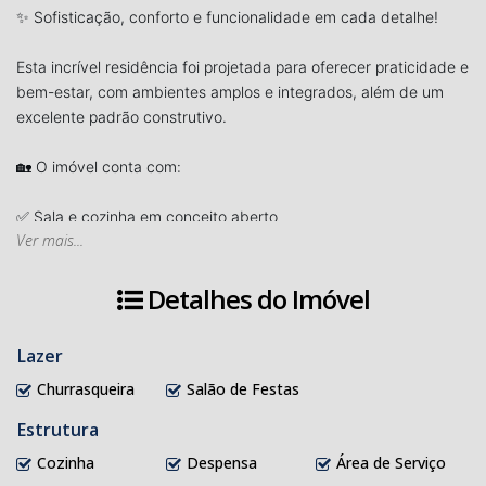
✨ Sofisticação, conforto e funcionalidade em cada detalhe!
Esta incrível residência foi projetada para oferecer praticidade e
bem-estar, com ambientes amplos e integrados, além de um
excelente padrão construtivo.
🏡 O imóvel conta com:
✅ Sala e cozinha em conceito aberto
Ver mais...
✅ 03 quartos, sendo 01 suíte com closet
✅ 02 Banheiros sociais
Detalhes do Imóvel
✅ Lavabo
✅ Escritório
✅ Lavação
Lazer
✅ Área de festas ideal para receber amigos e familiares
Churrasqueira
Salão de Festas
✅ Garagem coberta para 02 carros
Estrutura
🔒 Casa totalmente murada e cercada, proporcionando mais
Cozinha
Despensa
Área de Serviço
segurança e privacidade para toda a família.