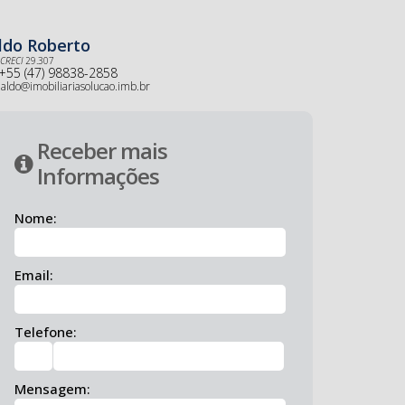
ldo Roberto
CRECI
29.307
+55 (47) 98838-2858
aldo@imobiliariasolucao.imb.br
Receber mais
Informações
Nome:
Email:
Telefone:
Mensagem: