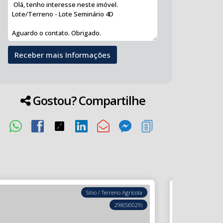
Gostou? Compartilhe
Sitio / Terreno Agrícola
298
(SI0029)