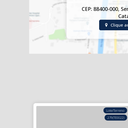
CEP: 88400-000
,
Se
Cat
Clique a
Lote/Terreno
279
(TE0022)