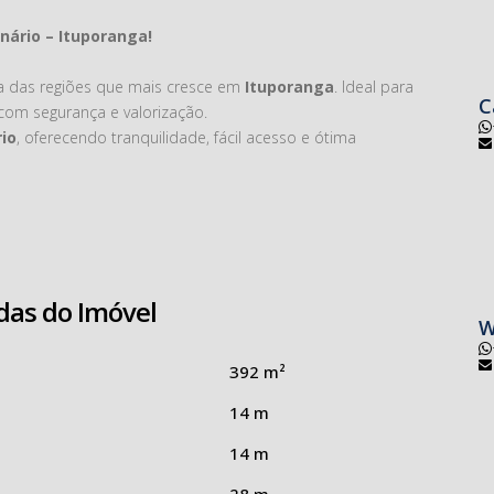
ário – Ituporanga!
ma das regiões que mais cresce em
Ituporanga
. Ideal para
C
com segurança e valorização.
io
, oferecendo tranquilidade, fácil acesso e ótima
das do Imóvel
o em um dos bairros mais procurados da cidade!
W
iba mais!
392 m²
14 m
14 m
28 m