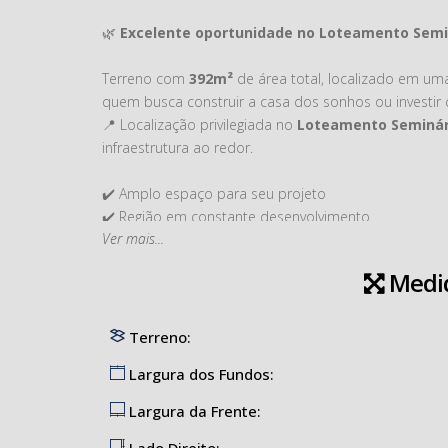
🌿
Excelente oportunidade no Loteamento Semin
Terreno com
392m²
de área total, localizado em u
quem busca construir a casa dos sonhos ou investir 
📍 Localização privilegiada no
Loteamento Seminár
infraestrutura ao redor.
✔️ Amplo espaço para seu projeto
✔️ Região em constante desenvolvimento
Ver mais...
✔️ Excelente opção para moradia ou investimento
Medi
Não perca essa oportunidade de garantir seu espaç
📞 Entre em contato com a
Imobiliária Solução
e sa
Terreno:
Largura dos Fundos:
Largura da Frente:
Lado Direito: