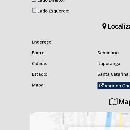
Lado Esquerdo:
Localiz
Endereço:
Bairro:
Seminário
Cidade:
Ituporanga
Estado:
Santa Catarina,
Mapa:
Abrir no Go
Map