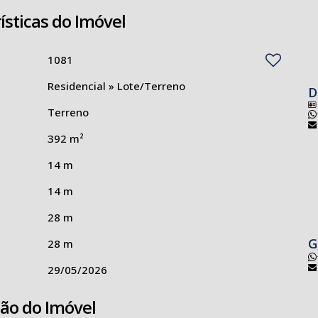
ísticas do Imóvel
1081
Residencial
»
Lote/Terreno
D
Terreno
392 m²
14 m
14 m
28 m
G
28 m
29/05/2026
ção do Imóvel