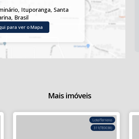
minário
,
Ituporanga
,
Santa
arina
,
Brasil
qui para ver o
Mapa
Mais imóveis
Lote/Terreno
311
(TE0038)