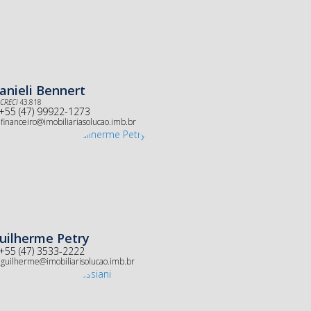
anieli Bennert
CRECI
43.818
+55 (47) 99922-1273
financeiro@imobiliariasolucao.imb.br
uilherme Petry
+55 (47) 3533-2222
guilherme@imobiliarisolucao.imb.br