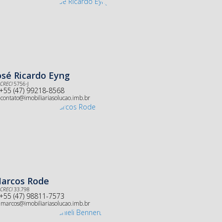
osé Ricardo Eyng
CRECI
5756-J
+55 (47) 99218-8568
contato@imobiliariasolucao.imb.br
arcos Rode
CRECI
33.798
+55 (47) 98811-7573
marcos@imobiliariasolucao.imb.br