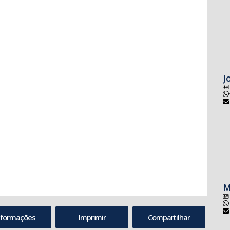
J
M
nformações
Imprimir
Compartilhar