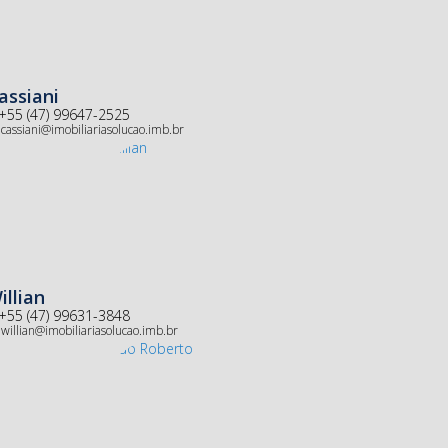
assiani
+55 (47) 99647-2525
cassiani@imobiliariasolucao.imb.br
illian
+55 (47) 99631-3848
willian@imobiliariasolucao.imb.br