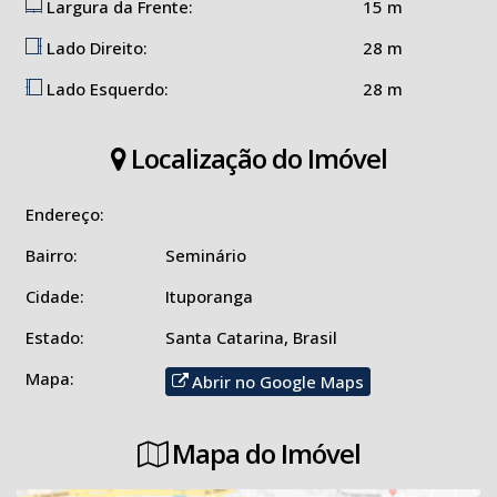
Largura da Frente:
15 m
📞 Entre em contato com a
Imobiliária Solução
e saiba mais!
Lado Direito:
28 m
Lado Esquerdo:
28 m
Localização do Imóvel
Endereço:
Bairro:
Seminário
Cidade:
Ituporanga
Estado:
Santa Catarina, Brasil
Mapa:
Abrir no Google Maps
Mapa do Imóvel