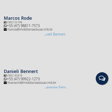
Marcos Rode
CRECI
33.798
+55 (47) 98811-7573
marcos@imobiliariasolucao.imb.br
Danieli Bennert
CRECI
43.818
+55 (47) 99922-1273
financeiro@imobiliariasolucao.imb.br