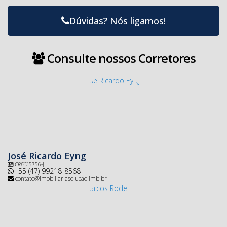
Dúvidas? Nós ligamos!
Consulte nossos Corretores
José Ricardo Eyng
CRECI
5756-J
+55 (47) 99218-8568
contato@imobiliariasolucao.imb.br