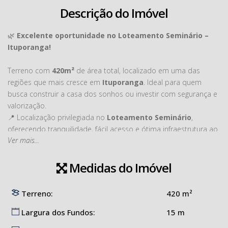
Descrição do Imóvel
🌿
Excelente oportunidade no Loteamento Seminário –
Ituporanga!
Terreno com
420m²
de área total, localizado em uma das
regiões que mais cresce em
Ituporanga
. Ideal para quem
busca construir a casa dos sonhos ou investir com segurança e
valorização.
📍 Localização privilegiada no
Loteamento Seminário
,
oferecendo tranquilidade, fácil acesso e ótima infraestrutura ao
Ver mais...
redor.
✔️ Amplo espaço para seu projeto
Medidas do Imóvel
✔️ Região em constante desenvolvimento
✔️ Excelente opção para moradia ou investimento
Terreno:
420 m²
Não perca essa oportunidade de garantir seu espaço em um
Largura dos Fundos:
15 m
dos bairros mais procurados da cidade!