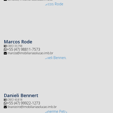
Marcos Rode
CRECI
33.798
+55 (47) 98811-7573
marcos@imobiliariasolucao.imb.br
Danieli Bennert
CRECI
43.818
+55 (47) 99922-1273
financeiro@imobiliariasolucao.imb.br