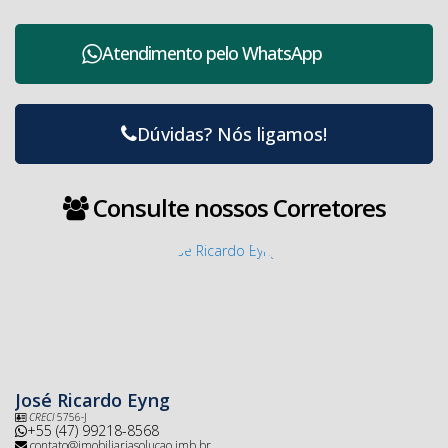
Atendimento pelo
WhatsApp
Dúvidas? Nós ligamos!
Consulte nossos Corretores
José Ricardo Eyng
CRECI
5756-J
+55 (47) 99218-8568
contato@imobiliariasolucao.imb.br