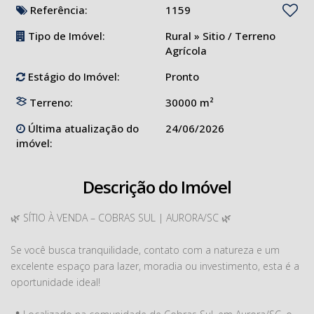
Referência:
1159
Tipo de Imóvel:
Rural
»
Sitio / Terreno
Agrícola
Estágio do Imóvel:
Pronto
Terreno:
30000 m²
Última atualização do
24/06/2026
imóvel:
Descrição do Imóvel
🌿 SÍTIO À VENDA – COBRAS SUL | AURORA/SC 🌿
Se você busca tranquilidade, contato com a natureza e um
excelente espaço para lazer, moradia ou investimento, esta é a
oportunidade ideal!