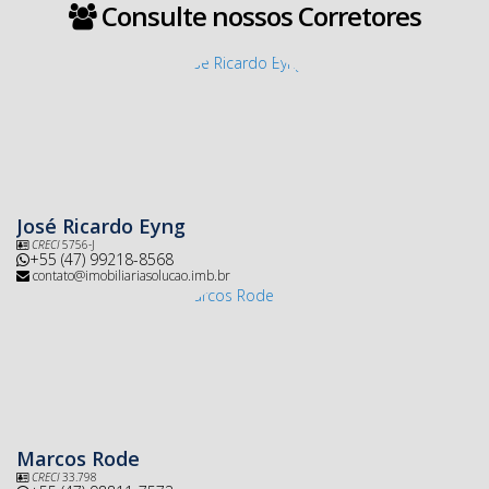
Consulte nossos Corretores
José Ricardo Eyng
CRECI
5756-J
+55 (47) 99218-8568
contato@imobiliariasolucao.imb.br
Marcos Rode
CRECI
33.798