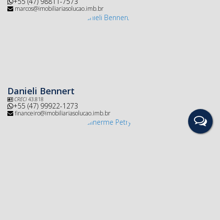
+55 (47) 98811-7573
marcos@imobiliariasolucao.imb.br
Danieli Bennert
CRECI
43.818
+55 (47) 99922-1273
financeiro@imobiliariasolucao.imb.br
Guilherme Petry
+55 (47) 3533-2222
guilherme@imobiliarisolucao.imb.br