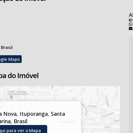
A
 Brasil
ogle Maps
a do Imóvel
la Nova
,
Ituporanga
,
Santa
arina
,
Brasil
qui para ver o
Mapa