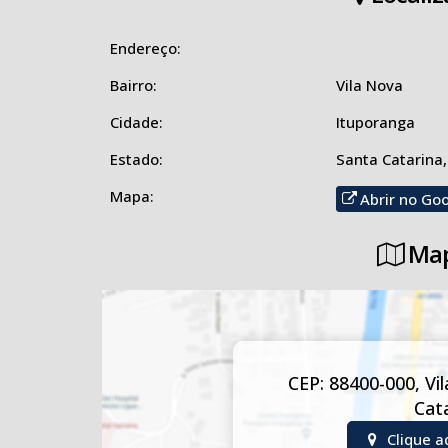
Endereço:
Bairro:
Vila Nova
Cidade:
Ituporanga
Estado:
Santa Catarina,
Mapa:
Abrir no Go
Map
CEP: 88400-000
,
Vi
Cat
Clique a