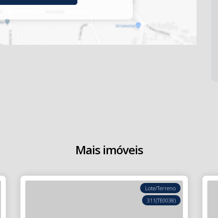
Mais imóveis
Lote/Terreno
311
(TE0038)