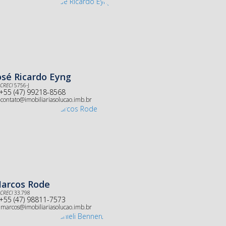
osé Ricardo Eyng
CRECI
5756-J
+55 (47) 99218-8568
contato@imobiliariasolucao.imb.br
arcos Rode
CRECI
33.798
+55 (47) 98811-7573
marcos@imobiliariasolucao.imb.br