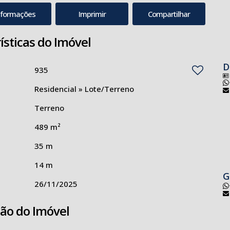
nformações
Imprimir
Compartilhar
ísticas do Imóvel
D
935
Residencial
»
Lote/Terreno
Terreno
489 m²
35 m
14 m
G
26/11/2025
ção do Imóvel