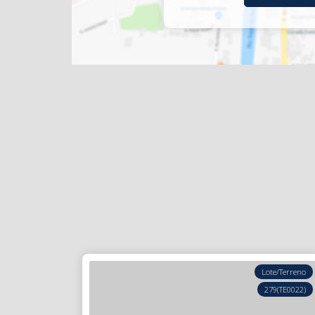
Lote/Terreno
279
(TE0022)