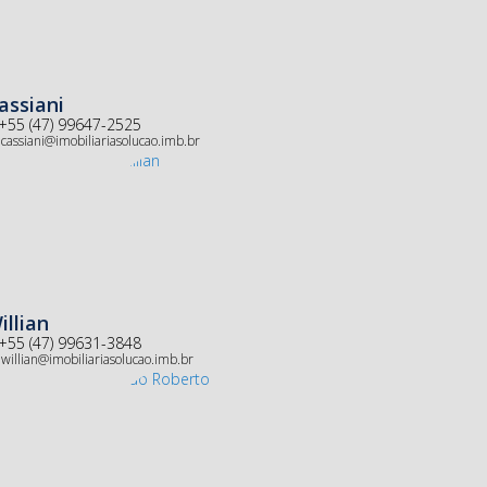
assiani
+55 (47) 99647-2525
cassiani@imobiliariasolucao.imb.br
illian
+55 (47) 99631-3848
willian@imobiliariasolucao.imb.br