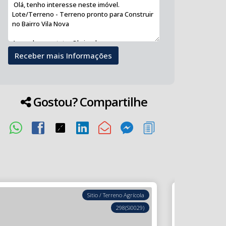
Gostou? Compartilhe
Sitio / Terreno Agrícola
298
(SI0029)