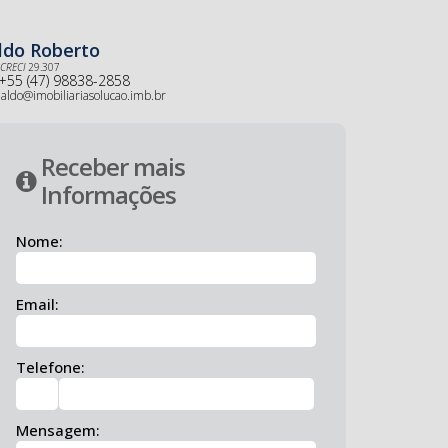
ldo Roberto
CRECI
29.307
+55 (47) 98838-2858
aldo@imobiliariasolucao.imb.br
Receber mais
Informações
Nome:
Email:
Telefone:
Mensagem: