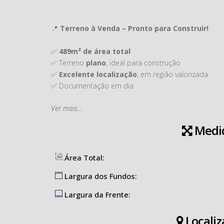
📍
Terreno à Venda – Pronto para Construir!
✅
489m² de área total
✅ Terreno
plano
, ideal para construção
✅
Excelente localização
, em região valorizada
✅ Documentação em dia
Ver mais...
Uma ótima oportunidade para quem busca investir ou
Medi
Entre em contato para mais informações ou agendar 
Imobiliária Solução - CRECI 5756J
Área Total:
Telefone / whats app: 47 3533 2222
Largura dos Fundos:
Largura da Frente:
Localiz