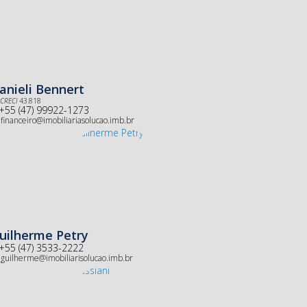
anieli Bennert
CRECI
43.818
+55 (47) 99922-1273
financeiro@imobiliariasolucao.imb.br
uilherme Petry
+55 (47) 3533-2222
guilherme@imobiliarisolucao.imb.br