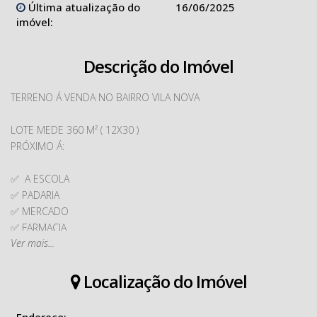
Última atualização do
16/06/2025
imóvel:
Descrição do Imóvel
TERRENO Á VENDA NO BAIRRO VILA NOVA
LOTE MEDE 360 M² ( 12X30 )
PRÓXIMO Á:
✅
A ESCOLA
✅ PADARIA
✅ MERCADO
✅ FARMACIA
Ver mais...
✅ POSTO DE COMBUSTÍVEL
Localização do Imóvel