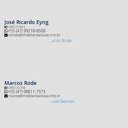
José Ricardo Eyng
CRECI
5756-J
+55 (47) 99218-8568
contato@imobiliariasolucao.imb.br
Marcos Rode
CRECI
33.798
+55 (47) 98811-7573
marcos@imobiliariasolucao.imb.br